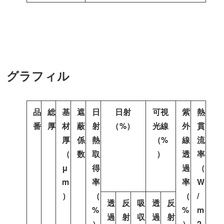
グラフィル
品
総
基
遮
日
日射
可視
紫
熱
番
厚
材
蔽
射
（%）
光線
外
貫
厚
係
熱
（%
線
流
（
数
取
）
透
率
μ
得
過
（
m
率
率
W
）
（
（
/
透
反
吸
透
反
%
%
m
過
射
収
過
射
）
）
2