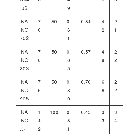
0S
9
NA
7
50
0.
0.54
4
2
3
NO
6
6
2
1
7
70S
1
NA
7
50
0.
0.57
4
2
3
NO
6
6
8
2
0
80S
5
NA
7
50
0.
0.70
6
2
1
NO
6
8
6
2
2
90S
0
NA
1
100
0.
0.45
3
3
3
NO
4
5
3
4
3
ルー
2
1