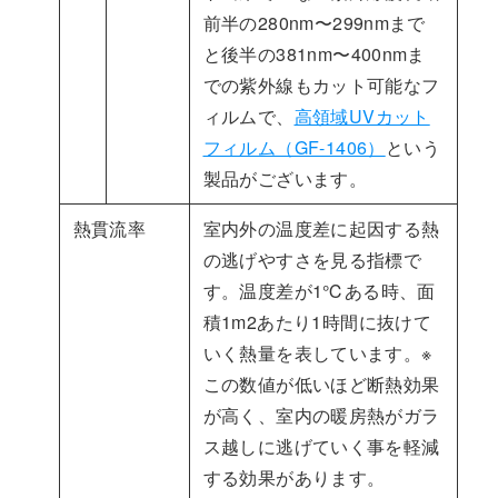
前半の280nm〜299nmまで
と後半の381nm〜400nmま
での紫外線もカット可能なフ
ィルムで、
高領域UVカット
フィルム（GF-1406）
という
製品がございます。
熱貫流率
室内外の温度差に起因する熱
の逃げやすさを見る指標で
す。温度差が1℃ある時、面
積1m2あたり1時間に抜けて
いく熱量を表しています。※
この数値が低いほど断熱効果
が高く、室内の暖房熱がガラ
ス越しに逃げていく事を軽減
する効果があります。