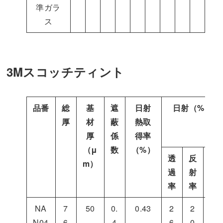
準ガラ
ス
3Mスコッチティント
品番
総
基
遮
日射
日射（%）
厚
材
蔽
熱取
厚
係
得率
（μ
数
（%）
透
反
吸
m）
過
射
収
率
率
率
NA
7
50
0.
0.43
2
2
5
N04
6
4
6
0
5