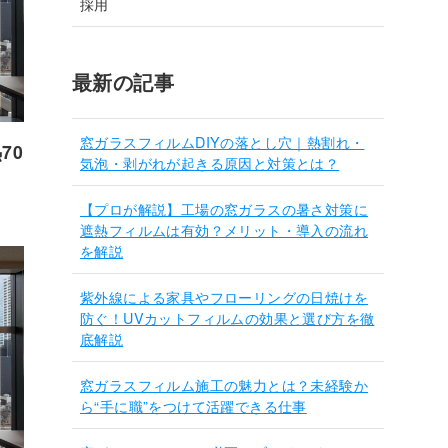
採用
最新の記事
窓ガラスフィルムDIYの落とし穴｜熱割れ・
70
気泡・剥がれが起きる原因と対策とは？
【プロが解説】工場の窓ガラスの暑さ対策に
遮熱フィルムは有効？メリット・導入の流れ
を解説
紫外線による家具やフローリングの日焼けを
防ぐ！UVカットフィルムの効果と選び方を徹
底解説
窓ガラスフィルム施工の魅力とは？未経験か
ら“手に職”をつけて活躍できる仕事